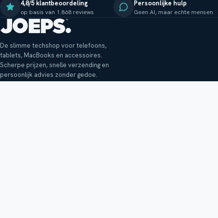
4,8/5 klantbeoordeling
Persoonlijke hulp
op basis van 1.868 reviews
Geen AI, maar echte mensen
De slimme techshop voor telefoons,
tablets, MacBooks en accessoires.
Scherpe prijzen, snelle verzending en
persoonlijk advies zonder gedoe.
Klantenservice
Shop
Veelgestelde vragen
Smartphones
Bezorging
Tablets
Retouren en garantie
Audio
Betaalmethoden
Accessoires
Bestellen en betalen
Buitenkansjes
Reviewbeleid
Alle producten
Tips, vragen of klachten?