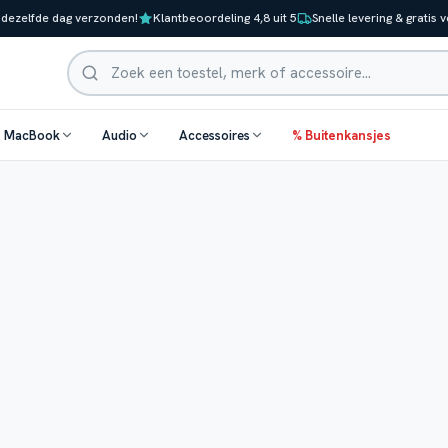
 dezelfde dag verzonden!
Klantbeoordeling 4,8 uit 5
Snelle levering & gratis 
Zoeken
& MacBook
Audio
Accessoires
% Buitenkansjes