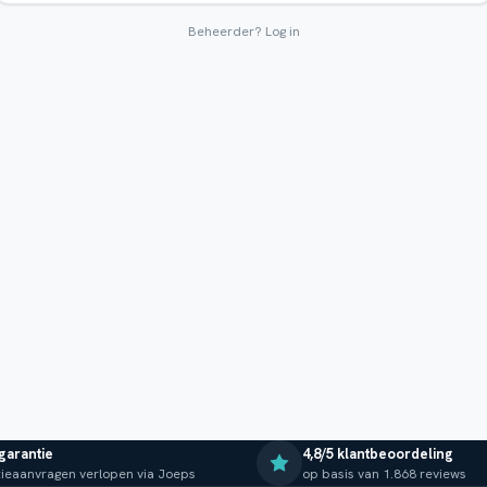
Beheerder?
Log in
 garantie
4,8/5 klantbeoordeling
ieaanvragen verlopen via Joeps
op basis van 1.868 reviews