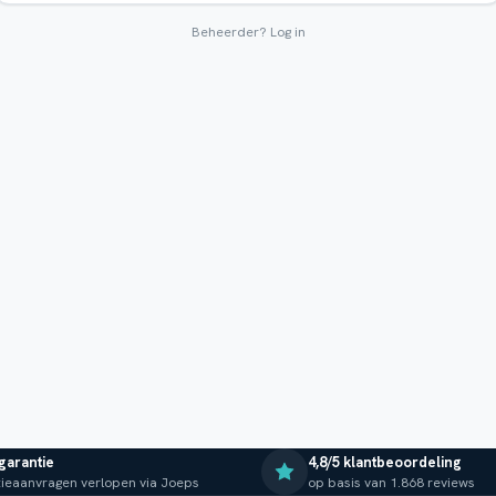
Beheerder?
Log in
 garantie
4,8/5 klantbeoordeling
ieaanvragen verlopen via Joeps
op basis van 1.868 reviews