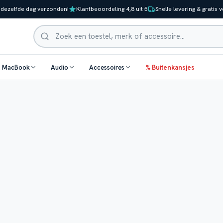
 dezelfde dag verzonden!
Klantbeoordeling 4,8 uit 5
Snelle levering & gratis 
Zoeken
& MacBook
Audio
Accessoires
% Buitenkansjes