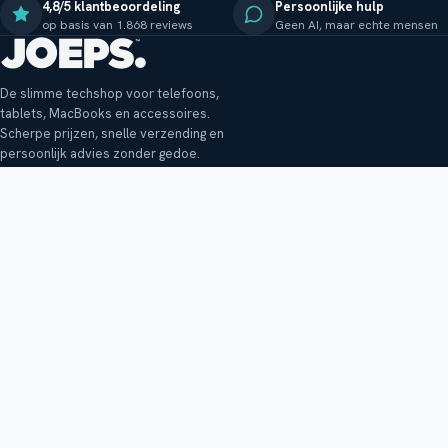
4,8/5 klantbeoordeling
Persoonlijke hulp
op basis van 1.868 reviews
Geen AI, maar echte mensen
De slimme techshop voor telefoons,
tablets, MacBooks en accessoires.
Scherpe prijzen, snelle verzending en
persoonlijk advies zonder gedoe.
Klantenservice
Shop
Veelgestelde vragen
Smartphones
Bezorging
Tablets
Retouren en garantie
Audio
Betaalmethoden
Accessoires
Bestellen en betalen
Buitenkansjes
Reviewbeleid
Alle producten
Tips, vragen of klachten?