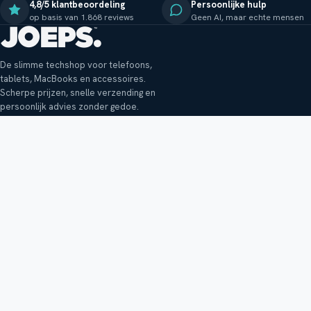
4,8/5 klantbeoordeling
Persoonlijke hulp
op basis van 1.868 reviews
Geen AI, maar echte mensen
De slimme techshop voor telefoons,
tablets, MacBooks en accessoires.
Scherpe prijzen, snelle verzending en
persoonlijk advies zonder gedoe.
Klantenservice
Shop
Veelgestelde vragen
Smartphones
Bezorging
Tablets
Retouren en garantie
Audio
Betaalmethoden
Accessoires
Bestellen en betalen
Buitenkansjes
Reviewbeleid
Alle producten
Tips, vragen of klachten?