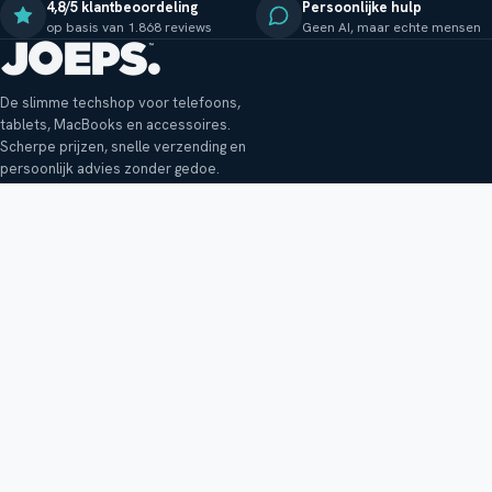
4,8/5 klantbeoordeling
Persoonlijke hulp
op basis van 1.868 reviews
Geen AI, maar echte mensen
De slimme techshop voor telefoons,
tablets, MacBooks en accessoires.
Scherpe prijzen, snelle verzending en
persoonlijk advies zonder gedoe.
Klantenservice
Shop
Veelgestelde vragen
Smartphones
Bezorging
Tablets
Retouren en garantie
Audio
Betaalmethoden
Accessoires
Bestellen en betalen
Buitenkansjes
Reviewbeleid
Alle producten
Tips, vragen of klachten?