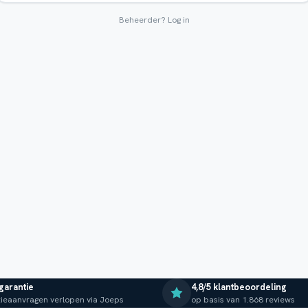
Beheerder?
Log in
 garantie
4,8/5 klantbeoordeling
ieaanvragen verlopen via Joeps
op basis van 1.868 reviews