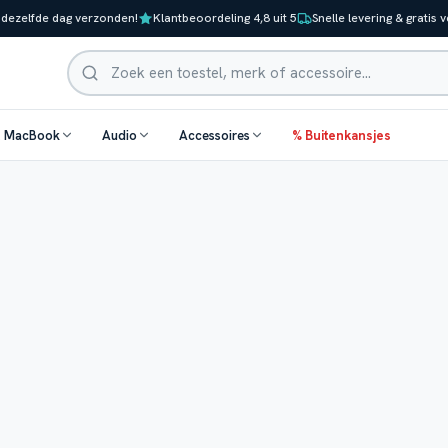
 dezelfde dag verzonden!
Klantbeoordeling 4,8 uit 5
Snelle levering & gratis 
Zoeken
& MacBook
Audio
Accessoires
% Buitenkansjes