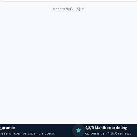
Beheerder?
Log in
 garantie
4,8/5 klantbeoordeling
ieaanvragen verlopen via Joeps
op basis van 1.868 reviews