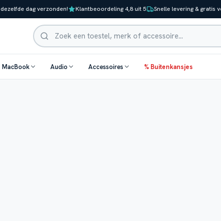
 dezelfde dag verzonden!
Klantbeoordeling 4,8 uit 5
Snelle levering & gratis 
Zoeken
& MacBook
Audio
Accessoires
% Buitenkansjes