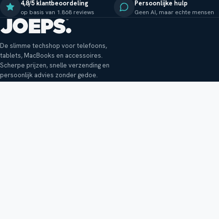
4,8/5 klantbeoordeling
Persoonlijke hulp
op basis van 1.868 reviews
Geen AI, maar echte mensen
De slimme techshop voor telefoons,
tablets, MacBooks en accessoires.
Scherpe prijzen, snelle verzending en
persoonlijk advies zonder gedoe.
Klantenservice
Shop
Veelgestelde vragen
Smartphones
Bezorging
Tablets
Retouren en garantie
Audio
Betaalmethoden
Accessoires
Bestellen en betalen
Buitenkansjes
Reviewbeleid
Alle producten
Tips, vragen of klachten?