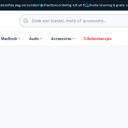
 dezelfde dag verzonden!
Klantbeoordeling 4,8 uit 5
Snelle levering & gratis 
Zoeken
& MacBook
Audio
Accessoires
% Buitenkansjes