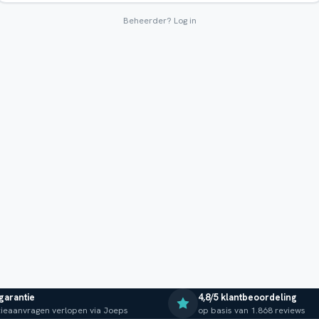
Beheerder?
Log in
 garantie
4,8/5 klantbeoordeling
ieaanvragen verlopen via Joeps
op basis van 1.868 reviews