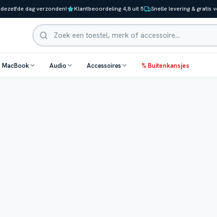
 dezelfde dag verzonden!
Klantbeoordeling 4,8 uit 5
Snelle levering & gratis 
Zoeken
& MacBook
Audio
Accessoires
% Buitenkansjes