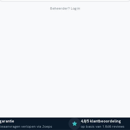
Beheerder?
Log in
 garantie
4,8/5 klantbeoordeling
ieaanvragen verlopen via Joeps
op basis van 1.868 reviews