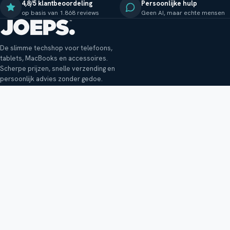
4,8/5 klantbeoordeling
Persoonlijke hulp
op basis van 1.868 reviews
Geen AI, maar echte mensen
De slimme techshop voor telefoons,
tablets, MacBooks en accessoires.
Scherpe prijzen, snelle verzending en
persoonlijk advies zonder gedoe.
Klantenservice
Shop
Veelgestelde vragen
Smartphones
Bezorging
Tablets
Retouren en garantie
Audio
Betaalmethoden
Accessoires
Bestellen en betalen
Buitenkansjes
Reviewbeleid
Alle producten
Tips, vragen of klachten?