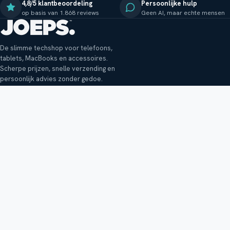
4,8/5 klantbeoordeling
Persoonlijke hulp
op basis van 1.868 reviews
Geen AI, maar echte mensen
De slimme techshop voor telefoons,
tablets, MacBooks en accessoires.
Scherpe prijzen, snelle verzending en
persoonlijk advies zonder gedoe.
Klantenservice
Shop
Veelgestelde vragen
Smartphones
Bezorging
Tablets
Retouren en garantie
Audio
Betaalmethoden
Accessoires
Bestellen en betalen
Buitenkansjes
Reviewbeleid
Alle producten
Tips, vragen of klachten?