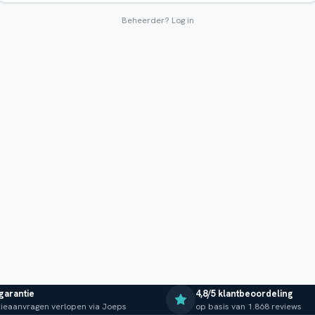
Beheerder?
Log in
 garantie
4,8/5 klantbeoordeling
ieaanvragen verlopen via Joeps
op basis van 1.868 reviews