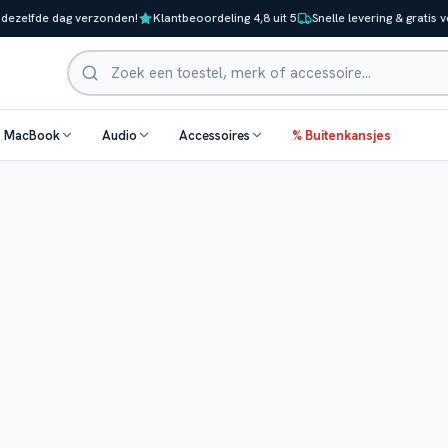
 dezelfde dag verzonden!
Klantbeoordeling 4,8 uit 5
Snelle levering & gratis 
Zoeken
& MacBook
Audio
Accessoires
% Buitenkansjes