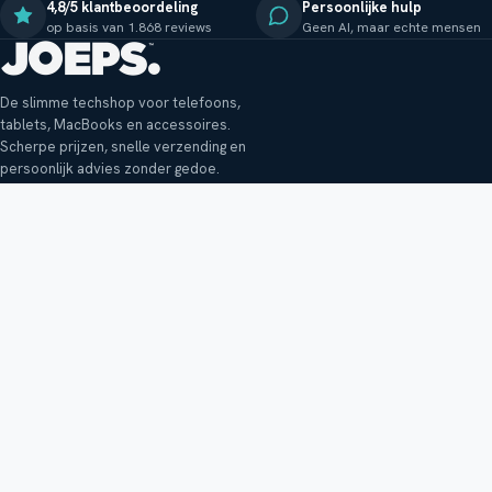
4,8/5 klantbeoordeling
Persoonlijke hulp
op basis van 1.868 reviews
Geen AI, maar echte mensen
De slimme techshop voor telefoons,
tablets, MacBooks en accessoires.
Scherpe prijzen, snelle verzending en
persoonlijk advies zonder gedoe.
Klantenservice
Shop
Veelgestelde vragen
Smartphones
Bezorging
Tablets
Retouren en garantie
Audio
Betaalmethoden
Accessoires
Bestellen en betalen
Buitenkansjes
Reviewbeleid
Alle producten
Tips, vragen of klachten?