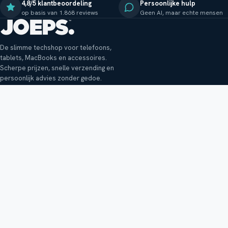
4,8/5 klantbeoordeling
Persoonlijke hulp
op basis van 1.868 reviews
Geen AI, maar echte mensen
De slimme techshop voor telefoons,
tablets, MacBooks en accessoires.
Scherpe prijzen, snelle verzending en
persoonlijk advies zonder gedoe.
Klantenservice
Shop
Veelgestelde vragen
Smartphones
Bezorging
Tablets
Retouren en garantie
Audio
Betaalmethoden
Accessoires
Bestellen en betalen
Buitenkansjes
Reviewbeleid
Alle producten
Tips, vragen of klachten?