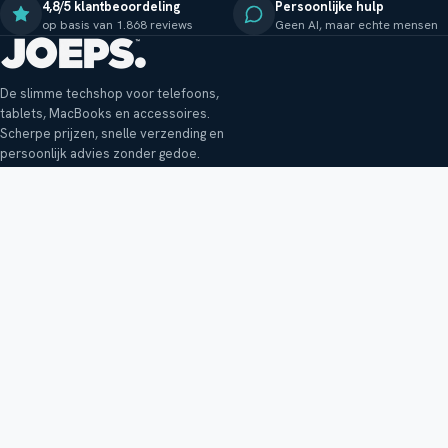
4,8/5 klantbeoordeling
Persoonlijke hulp
op basis van 1.868 reviews
Geen AI, maar echte mensen
De slimme techshop voor telefoons,
tablets, MacBooks en accessoires.
Scherpe prijzen, snelle verzending en
persoonlijk advies zonder gedoe.
Klantenservice
Shop
Veelgestelde vragen
Smartphones
Bezorging
Tablets
Retouren en garantie
Audio
Betaalmethoden
Accessoires
Bestellen en betalen
Buitenkansjes
Reviewbeleid
Alle producten
Tips, vragen of klachten?