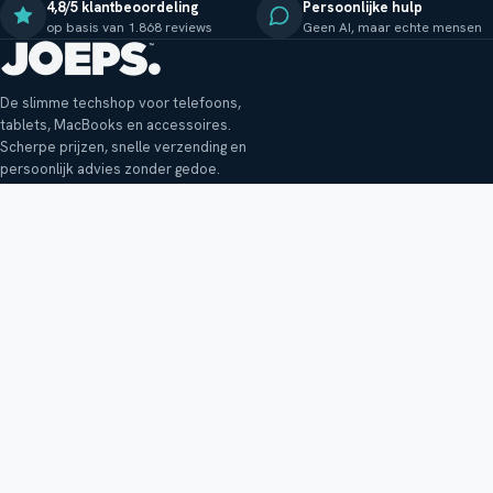
4,8/5 klantbeoordeling
Persoonlijke hulp
op basis van 1.868 reviews
Geen AI, maar echte mensen
De slimme techshop voor telefoons,
tablets, MacBooks en accessoires.
Scherpe prijzen, snelle verzending en
persoonlijk advies zonder gedoe.
Klantenservice
Shop
Veelgestelde vragen
Smartphones
Bezorging
Tablets
Retouren en garantie
Audio
Betaalmethoden
Accessoires
Bestellen en betalen
Buitenkansjes
Reviewbeleid
Alle producten
Tips, vragen of klachten?