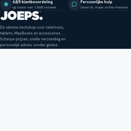
4,8/5 klantbeoordeling
Persoonlijke hulp
op basis van 1.868 reviews
Geen AI, maar echte mensen
De slimme techshop voor telefoons,
tablets, MacBooks en accessoires.
Scherpe prijzen, snelle verzending en
persoonlijk advies zonder gedoe.
Klantenservice
Shop
Veelgestelde vragen
Smartphones
Bezorging
Tablets
Retouren en garantie
Audio
Betaalmethoden
Accessoires
Bestellen en betalen
Buitenkansjes
Reviewbeleid
Alle producten
Tips, vragen of klachten?