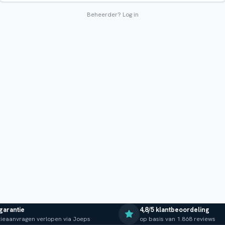
Beheerder?
Log in
 garantie
4,8/5 klantbeoordeling
ieaanvragen verlopen via Joeps
op basis van 1.868 reviews