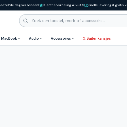
 dezelfde dag verzonden!
Klantbeoordeling 4,8 uit 5
Snelle levering & gratis 
Zoeken
& MacBook
Audio
Accessoires
% Buitenkansjes