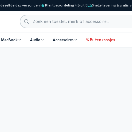
 dezelfde dag verzonden!
Klantbeoordeling 4,8 uit 5
Snelle levering & gratis 
Zoeken
& MacBook
Audio
Accessoires
% Buitenkansjes