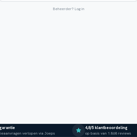
Beheerder?
Log in
 garantie
4,8/5 klantbeoordeling
ieaanvragen verlopen via Joeps
op basis van 1.868 reviews