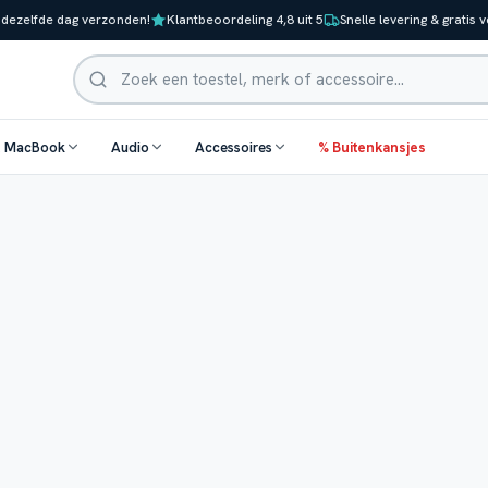
 dezelfde dag verzonden!
Klantbeoordeling 4,8 uit 5
Snelle levering & gratis 
Zoeken
& MacBook
Audio
Accessoires
% Buitenkansjes