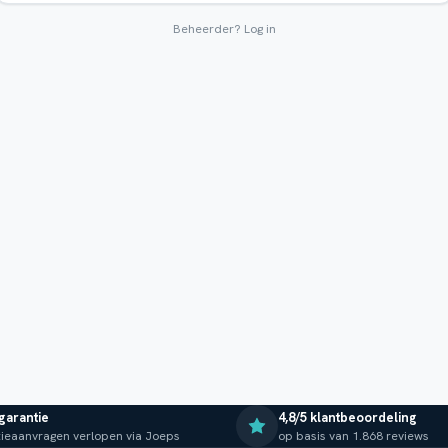
Beheerder?
Log in
 garantie
4,8/5 klantbeoordeling
ieaanvragen verlopen via Joeps
op basis van 1.868 reviews