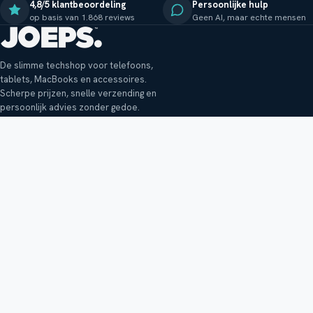
4,8/5 klantbeoordeling
Persoonlijke hulp
op basis van 1.868 reviews
Geen AI, maar echte mensen
De slimme techshop voor telefoons,
tablets, MacBooks en accessoires.
Scherpe prijzen, snelle verzending en
persoonlijk advies zonder gedoe.
Klantenservice
Shop
Veelgestelde vragen
Smartphones
Bezorging
Tablets
Retouren en garantie
Audio
Betaalmethoden
Accessoires
Bestellen en betalen
Buitenkansjes
Reviewbeleid
Alle producten
Tips, vragen of klachten?