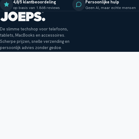
4,8/5 klantbeoordeling
Persoonlijke hulp
op basis van 1.868 reviews
Geen AI, maar echte mensen
De slimme techshop voor telefoons,
tablets, MacBooks en accessoires.
Scherpe prijzen, snelle verzending en
persoonlijk advies zonder gedoe.
Klantenservice
Shop
Veelgestelde vragen
Smartphones
Bezorging
Tablets
Retouren en garantie
Audio
Betaalmethoden
Accessoires
Bestellen en betalen
Buitenkansjes
Reviewbeleid
Alle producten
Tips, vragen of klachten?