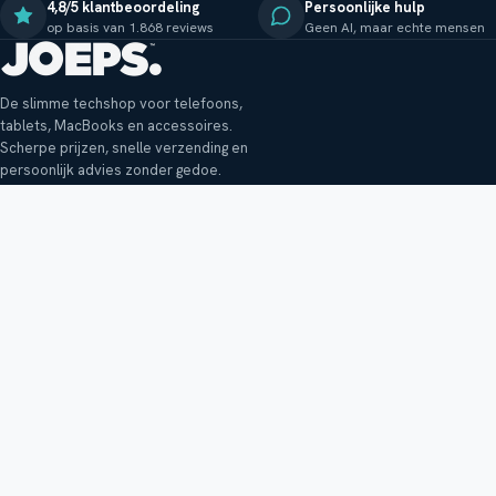
4,8/5 klantbeoordeling
Persoonlijke hulp
op basis van 1.868 reviews
Geen AI, maar echte mensen
De slimme techshop voor telefoons,
tablets, MacBooks en accessoires.
Scherpe prijzen, snelle verzending en
persoonlijk advies zonder gedoe.
Klantenservice
Shop
Veelgestelde vragen
Smartphones
Bezorging
Tablets
Retouren en garantie
Audio
Betaalmethoden
Accessoires
Bestellen en betalen
Buitenkansjes
Reviewbeleid
Alle producten
Tips, vragen of klachten?