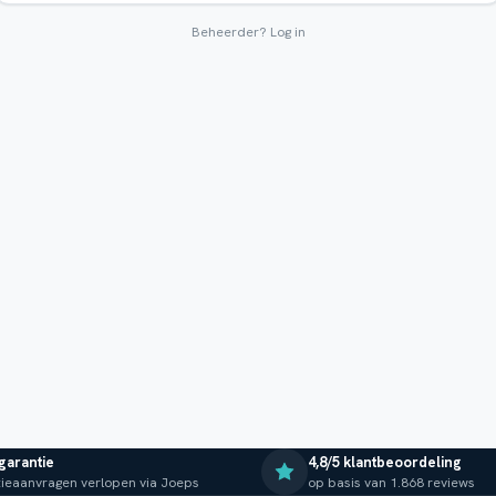
Beheerder?
Log in
 garantie
4,8/5 klantbeoordeling
ieaanvragen verlopen via Joeps
op basis van 1.868 reviews