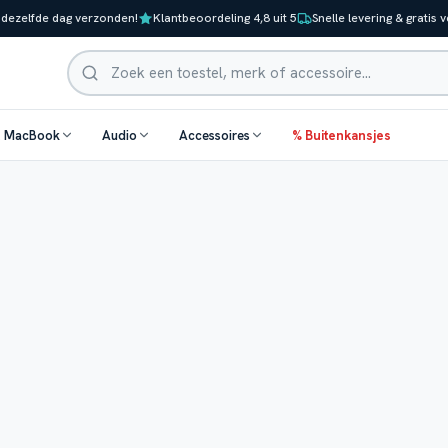
 dezelfde dag verzonden!
Klantbeoordeling 4,8 uit 5
Snelle levering & gratis 
Zoeken
& MacBook
Audio
Accessoires
% Buitenkansjes