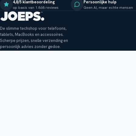
4,8/5 klantbeoordeling
Persoonlijke hulp
op basis van 1.868 reviews
Geen AI, maar echte mensen
De slimme techshop voor telefoons,
tablets, MacBooks en accessoires.
Scherpe prijzen, snelle verzending en
persoonlijk advies zonder gedoe.
Klantenservice
Shop
Veelgestelde vragen
Smartphones
Bezorging
Tablets
Retouren en garantie
Audio
Betaalmethoden
Accessoires
Bestellen en betalen
Buitenkansjes
Reviewbeleid
Alle producten
Tips, vragen of klachten?