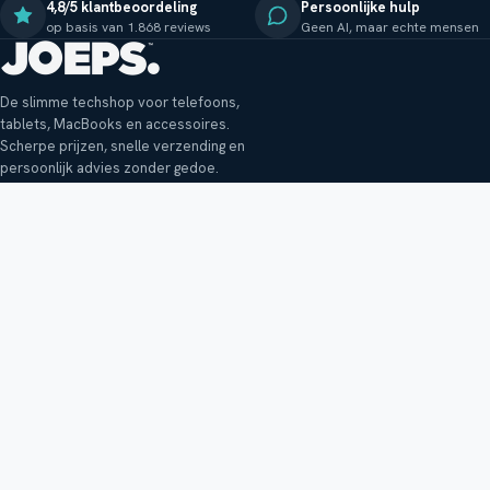
4,8/5 klantbeoordeling
Persoonlijke hulp
op basis van 1.868 reviews
Geen AI, maar echte mensen
De slimme techshop voor telefoons,
tablets, MacBooks en accessoires.
Scherpe prijzen, snelle verzending en
persoonlijk advies zonder gedoe.
Klantenservice
Shop
Veelgestelde vragen
Smartphones
Bezorging
Tablets
Retouren en garantie
Audio
Betaalmethoden
Accessoires
Bestellen en betalen
Buitenkansjes
Reviewbeleid
Alle producten
Tips, vragen of klachten?