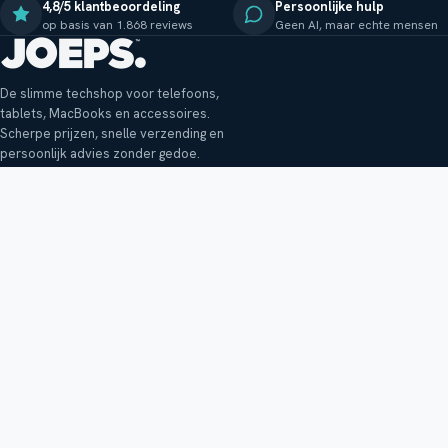
4,8/5 klantbeoordeling
Persoonlijke hulp
op basis van 1.868 reviews
Geen AI, maar echte mensen
De slimme techshop voor telefoons,
tablets, MacBooks en accessoires.
Scherpe prijzen, snelle verzending en
persoonlijk advies zonder gedoe.
Klantenservice
Shop
Veelgestelde vragen
Smartphones
Bezorging
Tablets
Retouren en garantie
Audio
Betaalmethoden
Accessoires
Bestellen en betalen
Buitenkansjes
Reviewbeleid
Alle producten
Tips, vragen of klachten?