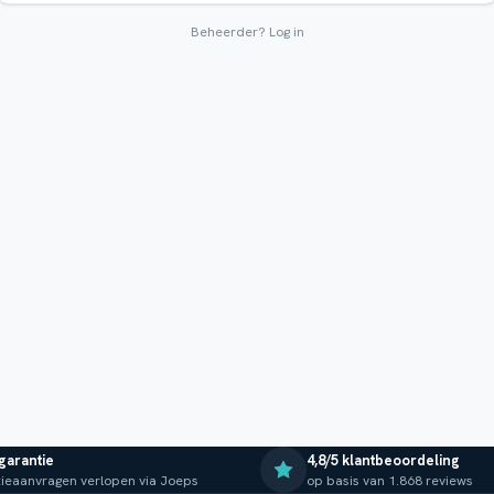
Beheerder?
Log in
 garantie
4,8/5 klantbeoordeling
ieaanvragen verlopen via Joeps
op basis van 1.868 reviews