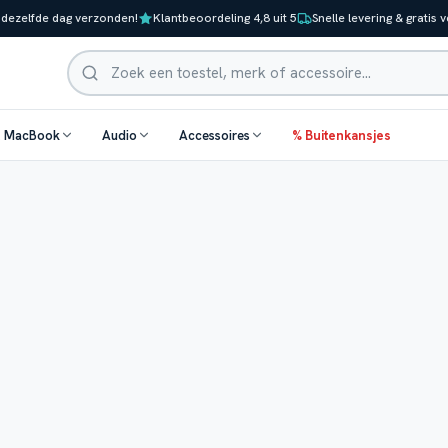
 dezelfde dag verzonden!
Klantbeoordeling 4,8 uit 5
Snelle levering & gratis 
Zoeken
& MacBook
Audio
Accessoires
% Buitenkansjes