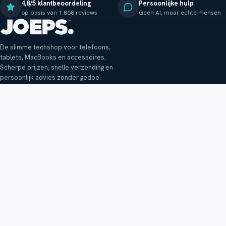
4,8/5 klantbeoordeling
Persoonlijke hulp
op basis van 1.868 reviews
Geen AI, maar echte mensen
De slimme techshop voor telefoons,
tablets, MacBooks en accessoires.
Scherpe prijzen, snelle verzending en
persoonlijk advies zonder gedoe.
Klantenservice
Shop
Veelgestelde vragen
Smartphones
Bezorging
Tablets
Retouren en garantie
Audio
Betaalmethoden
Accessoires
Bestellen en betalen
Buitenkansjes
Reviewbeleid
Alle producten
Tips, vragen of klachten?