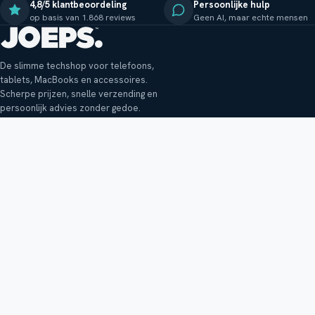
4,8/5 klantbeoordeling
Persoonlijke hulp
op basis van 1.868 reviews
Geen AI, maar echte mensen
De slimme techshop voor telefoons,
tablets, MacBooks en accessoires.
Scherpe prijzen, snelle verzending en
persoonlijk advies zonder gedoe.
Klantenservice
Shop
Veelgestelde vragen
Smartphones
Bezorging
Tablets
Retouren en garantie
Audio
Betaalmethoden
Accessoires
Bestellen en betalen
Buitenkansjes
Reviewbeleid
Alle producten
Tips, vragen of klachten?