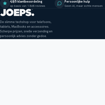
4,8/5 klantbeoordeling
Persoonlijke hulp
op basis van 1.868 reviews
Geen AI, maar echte mensen
De slimme techshop voor telefoons,
tablets, MacBooks en accessoires.
Scherpe prijzen, snelle verzending en
persoonlijk advies zonder gedoe.
Klantenservice
Shop
Veelgestelde vragen
Smartphones
Bezorging
Tablets
Retouren en garantie
Audio
Betaalmethoden
Accessoires
Bestellen en betalen
Buitenkansjes
Reviewbeleid
Alle producten
Tips, vragen of klachten?