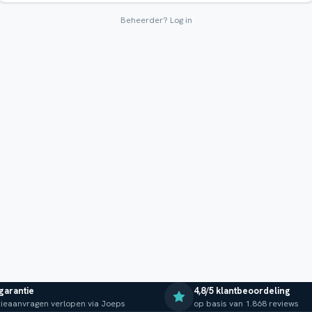
Beheerder?
Log in
 garantie
4,8/5 klantbeoordeling
ieaanvragen verlopen via Joeps
op basis van 1.868 reviews