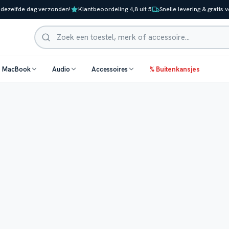
 dezelfde dag verzonden!
Klantbeoordeling 4,8 uit 5
Snelle levering & gratis 
Zoeken
& MacBook
Audio
Accessoires
% Buitenkansjes