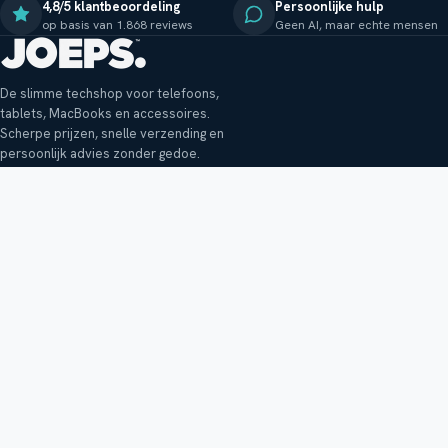
4,8/5 klantbeoordeling
Persoonlijke hulp
op basis van 1.868 reviews
Geen AI, maar echte mensen
De slimme techshop voor telefoons,
tablets, MacBooks en accessoires.
Scherpe prijzen, snelle verzending en
persoonlijk advies zonder gedoe.
Klantenservice
Shop
Veelgestelde vragen
Smartphones
Bezorging
Tablets
Retouren en garantie
Audio
Betaalmethoden
Accessoires
Bestellen en betalen
Buitenkansjes
Reviewbeleid
Alle producten
Tips, vragen of klachten?