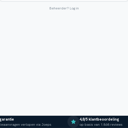
Beheerder?
Log in
 garantie
4,8/5 klantbeoordeling
ieaanvragen verlopen via Joeps
op basis van 1.868 reviews