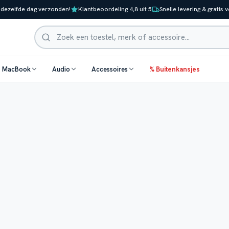
 dezelfde dag verzonden!
Klantbeoordeling 4,8 uit 5
Snelle levering & gratis 
Zoeken
& MacBook
Audio
Accessoires
% Buitenkansjes