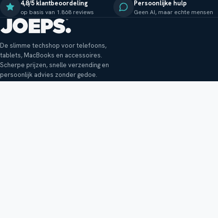
4,8/5 klantbeoordeling
Persoonlijke hulp
op basis van 1.868 reviews
Geen AI, maar echte mensen
De slimme techshop voor telefoons,
tablets, MacBooks en accessoires.
Scherpe prijzen, snelle verzending en
persoonlijk advies zonder gedoe.
Klantenservice
Shop
Veelgestelde vragen
Smartphones
Bezorging
Tablets
Retouren en garantie
Audio
Betaalmethoden
Accessoires
Bestellen en betalen
Buitenkansjes
Reviewbeleid
Alle producten
Tips, vragen of klachten?