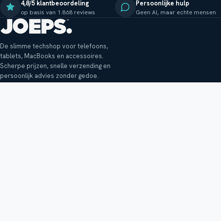
4,8/5 klantbeoordeling
Persoonlijke hulp
op basis van 1.868 reviews
Geen AI, maar echte mensen
De slimme techshop voor telefoons,
tablets, MacBooks en accessoires.
Scherpe prijzen, snelle verzending en
persoonlijk advies zonder gedoe.
Klantenservice
Shop
Veelgestelde vragen
Smartphones
Bezorging
Tablets
Retouren en garantie
Audio
Betaalmethoden
Accessoires
Bestellen en betalen
Buitenkansjes
Reviewbeleid
Alle producten
Tips, vragen of klachten?