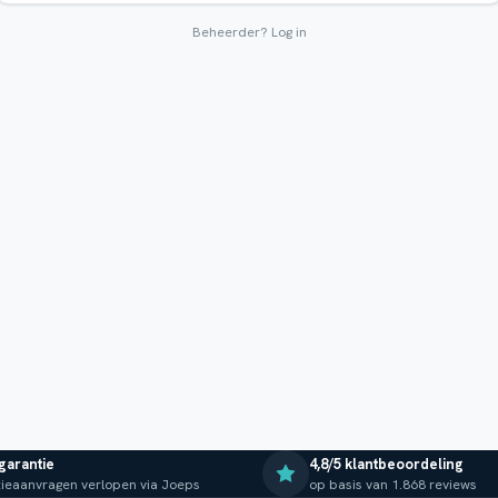
Beheerder?
Log in
 garantie
4,8/5 klantbeoordeling
ieaanvragen verlopen via Joeps
op basis van 1.868 reviews