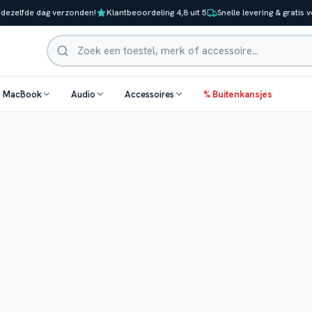
 dezelfde dag verzonden!
Klantbeoordeling 4,8 uit 5
Snelle levering & gratis 
Zoeken
& MacBook
Audio
Accessoires
% Buitenkansjes