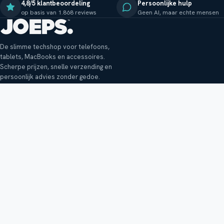
4,8/5 klantbeoordeling
Persoonlijke hulp
op basis van 1.868 reviews
Geen AI, maar echte mensen
De slimme techshop voor telefoons,
tablets, MacBooks en accessoires.
Scherpe prijzen, snelle verzending en
persoonlijk advies zonder gedoe.
Klantenservice
Shop
Veelgestelde vragen
Smartphones
Bezorging
Tablets
Retouren en garantie
Audio
Betaalmethoden
Accessoires
Bestellen en betalen
Buitenkansjes
Reviewbeleid
Alle producten
Tips, vragen of klachten?