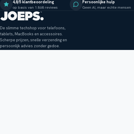
4,8/5 klantbeoordeling
Persoonlijke hulp
op basis van 1.868 reviews
Geen AI, maar echte mensen
De slimme techshop voor telefoons,
tablets, MacBooks en accessoires.
Scherpe prijzen, snelle verzending en
persoonlijk advies zonder gedoe.
Klantenservice
Shop
Veelgestelde vragen
Smartphones
Bezorging
Tablets
Retouren en garantie
Audio
Betaalmethoden
Accessoires
Bestellen en betalen
Buitenkansjes
Reviewbeleid
Alle producten
Tips, vragen of klachten?