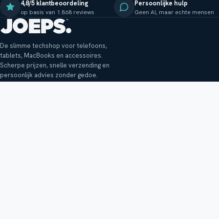
4,8/5 klantbeoordeling
Persoonlijke hulp
op basis van 1.868 reviews
Geen AI, maar echte mensen
De slimme techshop voor telefoons,
tablets, MacBooks en accessoires.
Scherpe prijzen, snelle verzending en
persoonlijk advies zonder gedoe.
Klantenservice
Shop
Veelgestelde vragen
Smartphones
Bezorging
Tablets
Retouren en garantie
Audio
Betaalmethoden
Accessoires
Bestellen en betalen
Buitenkansjes
Reviewbeleid
Alle producten
Tips, vragen of klachten?