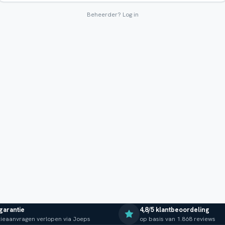
Beheerder?
Log in
 garantie
4,8/5 klantbeoordeling
ieaanvragen verlopen via Joeps
op basis van 1.868 reviews