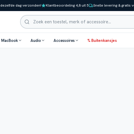
 dezelfde dag verzonden!
Klantbeoordeling 4,8 uit 5
Snelle levering & gratis 
Zoeken
& MacBook
Audio
Accessoires
% Buitenkansjes