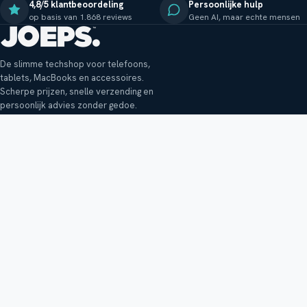
4,8/5 klantbeoordeling
Persoonlijke hulp
op basis van 1.868 reviews
Geen AI, maar echte mensen
De slimme techshop voor telefoons,
tablets, MacBooks en accessoires.
Scherpe prijzen, snelle verzending en
persoonlijk advies zonder gedoe.
Klantenservice
Shop
Veelgestelde vragen
Smartphones
Bezorging
Tablets
Retouren en garantie
Audio
Betaalmethoden
Accessoires
Bestellen en betalen
Buitenkansjes
Reviewbeleid
Alle producten
Tips, vragen of klachten?