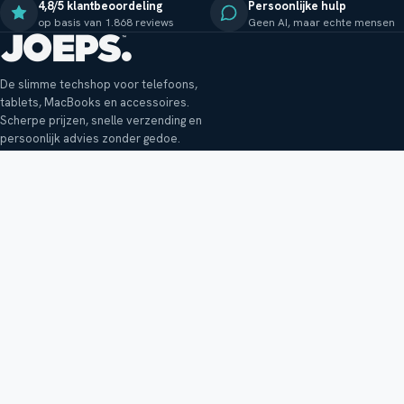
4,8/5 klantbeoordeling
Persoonlijke hulp
op basis van 1.868 reviews
Geen AI, maar echte mensen
De slimme techshop voor telefoons,
tablets, MacBooks en accessoires.
Scherpe prijzen, snelle verzending en
persoonlijk advies zonder gedoe.
Klantenservice
Shop
Veelgestelde vragen
Smartphones
Bezorging
Tablets
Retouren en garantie
Audio
Betaalmethoden
Accessoires
Bestellen en betalen
Buitenkansjes
Reviewbeleid
Alle producten
Tips, vragen of klachten?