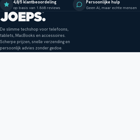
4,8/5 klantbeoordeling
Persoonlijke hulp
op basis van 1.868 reviews
Geen AI, maar echte mensen
De slimme techshop voor telefoons,
tablets, MacBooks en accessoires.
Scherpe prijzen, snelle verzending en
persoonlijk advies zonder gedoe.
Klantenservice
Shop
Veelgestelde vragen
Smartphones
Bezorging
Tablets
Retouren en garantie
Audio
Betaalmethoden
Accessoires
Bestellen en betalen
Buitenkansjes
Reviewbeleid
Alle producten
Tips, vragen of klachten?