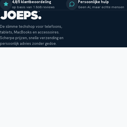
4,8/5 klantbeoordeling
Persoonlijke hulp
op basis van 1.868 reviews
Geen AI, maar echte mensen
De slimme techshop voor telefoons,
tablets, MacBooks en accessoires.
Scherpe prijzen, snelle verzending en
persoonlijk advies zonder gedoe.
Klantenservice
Shop
Veelgestelde vragen
Smartphones
Bezorging
Tablets
Retouren en garantie
Audio
Betaalmethoden
Accessoires
Bestellen en betalen
Buitenkansjes
Reviewbeleid
Alle producten
Tips, vragen of klachten?