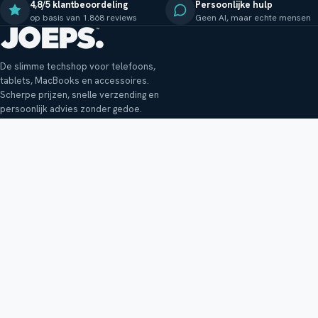
4,8/5 klantbeoordeling
Persoonlijke hulp
op basis van 1.868 reviews
Geen AI, maar echte mensen
De slimme techshop voor telefoons,
tablets, MacBooks en accessoires.
Scherpe prijzen, snelle verzending en
persoonlijk advies zonder gedoe.
Klantenservice
Shop
Veelgestelde vragen
Smartphones
Bezorging
Tablets
Retouren en garantie
Audio
Betaalmethoden
Accessoires
Bestellen en betalen
Buitenkansjes
Reviewbeleid
Alle producten
Tips, vragen of klachten?