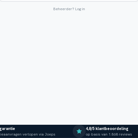
Beheerder?
Log in
 garantie
4,8/5 klantbeoordeling
ieaanvragen verlopen via Joeps
op basis van 1.868 reviews