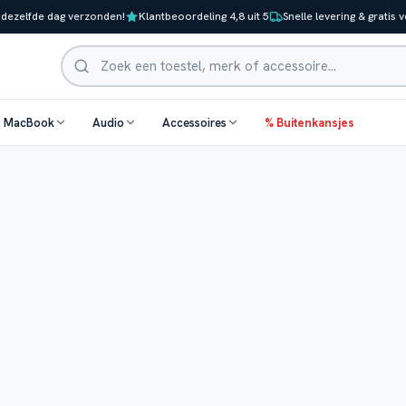
 dezelfde dag verzonden!
Klantbeoordeling 4,8 uit 5
Snelle levering & gratis 
Zoeken
& MacBook
Audio
Accessoires
% Buitenkansjes