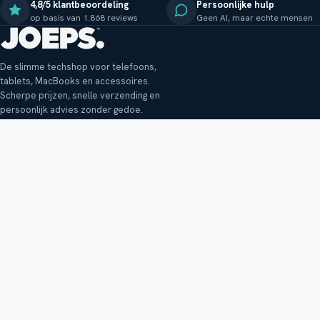
4,8/5 klantbeoordeling
Persoonlijke hulp
op basis van 1.868 reviews
Geen AI, maar echte mensen
De slimme techshop voor telefoons,
tablets, MacBooks en accessoires.
Scherpe prijzen, snelle verzending en
persoonlijk advies zonder gedoe.
Klantenservice
Shop
Veelgestelde vragen
Smartphones
Bezorging
Tablets
Retouren en garantie
Audio
Betaalmethoden
Accessoires
Bestellen en betalen
Buitenkansjes
Reviewbeleid
Alle producten
Tips, vragen of klachten?